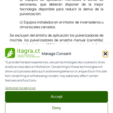
aeronaves, que deberán disponer de la mejor
tecnología disponible para reducir la deriva de la
pulverización.
c) Equipos instalados en el interior de invernaderos u
otros locales cerrados.
Se excluyen del ámbito de aplicación los pulverizadores de
mochila, los pulverizadores de arrastre manual (carretilla)
con depósito de hasta 100 litros, y otros equipos, móviles o
estáticos, no contemplados anteriormente.
Manage Consent
No obstante lo indicado en el punto anterior, el órgano
To provide the best experiences, we use technologies like cookies to store
competente de la comunidad autónoma, tras haber
and/or access device information. Consenting to these technologies will
efectuado una evaluación del riesgo para la salud humana
allow us to process data such as browsing behavior or unique IDs on this site.
y el medio ambiente de determinados equipos excluidos,
Not consenting or withdrawing consent, may adversely affect certain
puede establecer, en su ámbito territorial, la obligatoriedad
features and functions.
de la inspección de otros equipos, cuando éstos no
ofrezcan un elevado nivel de protección.
Gestionar los servicios
12 de septiembre de 2019
Accept
Deny