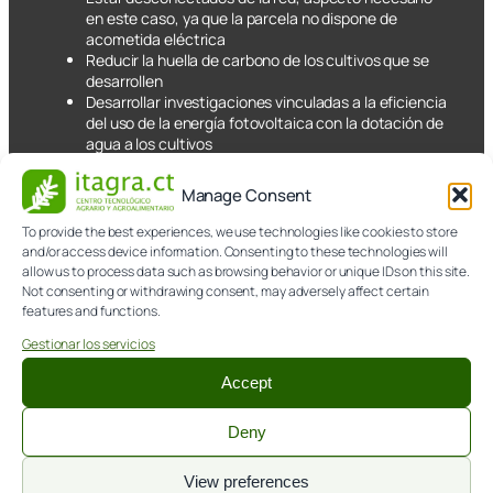
en este caso, ya que la parcela no dispone de
acometida eléctrica
Reducir la huella de carbono de los cultivos que se
desarrollen
Desarrollar investigaciones vinculadas a la eficiencia
del uso de la energía fotovoltaica con la dotación de
agua a los cultivos
Manage Consent
To provide the best experiences, we use technologies like cookies to store
and/or access device information. Consenting to these technologies will
allow us to process data such as browsing behavior or unique IDs on this site.
Not consenting or withdrawing consent, may adversely affect certain
features and functions.
Gestionar los servicios
Accept
Deny
View preferences