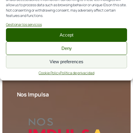
allow us to process data such as browsing behavior or unique IDs on this site.
979 108 303
Not consenting or withdrawing consent, may adversely affect certain
features and functions.
info@itagra.com
Gestionar los servicios
Avda. de Madrid, 44 (Palencia)
Accept
NORMATIVA
Deny
View preferences
Aviso legal
Política de cookies
Cookie Policy
Política de privacidad
Política de privacidad
Nos Impulsa