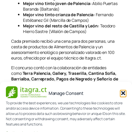
Mejor vino tinto joven de Palencia:
Abilio Puertas
Baranda (Baltanás)
Mejor vino tinto crianza de Palencia:
Fernando
Estébanez Gil (Marcilla de Campos)
Mejor vino del resto de Castilla y León:
Teodoro
Hierro Sastre (Villalón de Campos)
Cada premiado recibió una cena para dos personas, una
cesta de productos de Alimentos de Palencia y un
asesoramiento enológico personalizado valorado en 100
euros, ofrecido por el equipo técnico de Itagra.ct.
El concurso contó con la colaboración de entidades
como
Terra Palencia
, Gallery, Traserilla, Cantina Sofía,
Barrialba, Carreprado, Pagos de Negredo y Señorío de
Valdesneros.
Manage Consent
To provide the best experiences, we use technologies like cookies to store
and/or access device information. Consenting to these technologies will
allow us to process data such as browsing behavior or unique IDs on this site.
Not consenting or withdrawing consent, may adversely affect certain
features and functions.