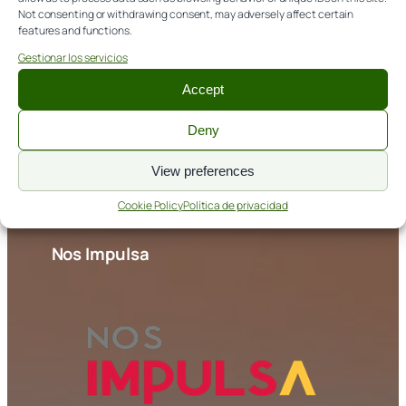
Not consenting or withdrawing consent, may adversely affect certain
info@itagra.com
features and functions.
Avda. de Madrid, 44 (Palencia)
Gestionar los servicios
Accept
NORMATIVA
Deny
Aviso legal
View preferences
Política de cookies
Política de privacidad
Cookie Policy
Política de privacidad
Nos Impulsa