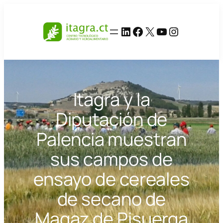
Saltar
al
LinkedIn
Facebook
X
YouTube
Instagram
contenido
Itagra y la
Diputación de
Palencia muestran
sus campos de
ensayo de cereales
de secano de
Magaz de Pisuerga