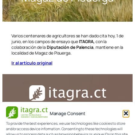
Varios centenares de agricultores se han dado cita hoy, 1 de
junio, en los campos de ensayo que
ITAGRA,
con la
colaboración de la
Diputación de Palencia
, mantiene en la
localidad de Magaz de Pisuerga.
Ir al artículo original
1 de junio de 2017
Manage Consent
CONTACTA
To provide the best experiences, we use technologies like cookies to store
and/or access device information. Consenting to these technologies will
979 108 303
allow us to process data such as browsing behavior or unique IDs on this site.