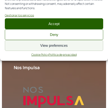
Not consenting or withdrawing consent, may adversely affect certain
info@itagra.com
features and functions.
Avda. de Madrid, 44 (Palencia)
Gestionar los servicios
Accept
NORMATIVA
Deny
Aviso legal
View preferences
Política de cookies
Política de privacidad
Cookie Policy
Política de privacidad
Nos Impulsa