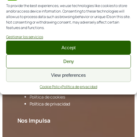
To provide the best experiences, we use technologies like cookies to store
and/or access device information. Consenting to these technologies will
CONTACTA
allow us to process data such as browsing behavior or unique IDs on this site.
Not consenting or withdrawing consent, may adversely affect certain
features and functions.
979 108 303
Gestionar los servicios
info@itagra.com
Accept
Avda. de Madrid, 44 (Palencia)
Deny
NORMATIVA
View preferences
Cookie Policy
Política de privacidad
Aviso legal
Política de cookies
Política de privacidad
Nos Impulsa