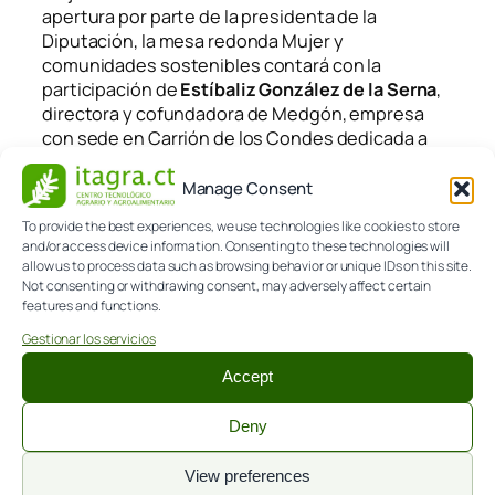
apertura por parte de la presidenta de la
Diputación, la mesa redonda
Mujer y
comunidades sostenibles
contará con la
participación de
Estíbaliz González de la Serna
,
directora y cofundadora de Medgón, empresa
con sede en Carrión de los Condes dedicada a
las viviendas de alta eficiencia
energética;
Minerva Archaga
, gerente de la
Manage Consent
empresa de ecoturismo Gea Forestal;
Asier Saiz
,
To provide the best experiences, we use technologies like cookies to store
director del Itagra.CT (Centro Tecnológico
and/or access device information. Consenting to these technologies will
Agrario y Agroalimentario) y
Mercedes Cófreces
,
allow us to process data such as browsing behavior or unique IDs on this site.
gerente del Consorcio Provincial de Residuos.
Not consenting or withdrawing consent, may adversely affect certain
features and functions.
1 de marzo de 2020
Gestionar los servicios
Accept
Deny
CONTACTA
View preferences