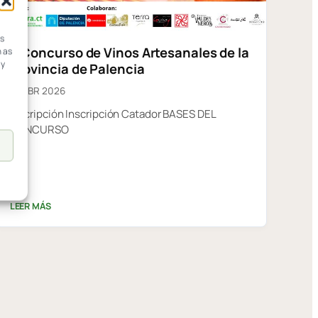
ss
V Concurso de Vinos Artesanales de la
h as
ay
Provincia de Palencia
15 ABR 2026
Inscripción Inscripción Catador BASES DEL
CONCURSO
LEER MÁS