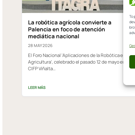
To 
La robótica agrícola convierte a
dev
bro
Palencia en foco de atención
adv
mediática nacional
28 MAY 2026
Ges
El Foro Nacional ‘Aplicaciones de la Robótica en la
Agricultura’, celebrado el pasado 12 de mayo en el
CIFP Viñalta…
LEER MÁS