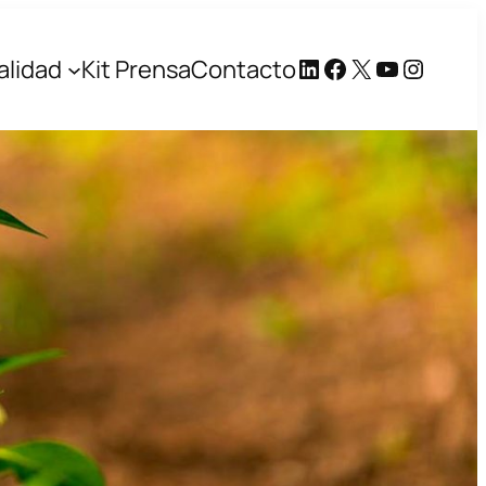
LinkedIn
Facebook
X
YouTube
Instag
alidad
Kit Prensa
Contacto